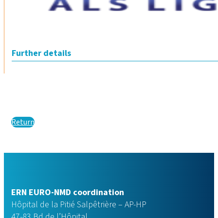
Further details
Return
ERN EURO-NMD coordination
Hôpital de la Pitié Salpêtrière – AP-HP
47-83 Bd de l’Hôpital