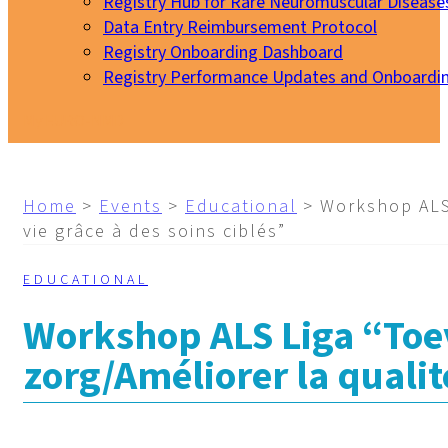
Registry Hub for Rare Neuromuscular Disease
Data Entry Reimbursement Protocol
Registry Onboarding Dashboard
Registry Performance Updates and Onboardi
My EURO-NMD
Home
>
Events
>
Educational
>
Workshop ALS 
vie grâce à des soins ciblés”
EDUCATIONAL
Workshop ALS Liga “Toev
zorg/Améliorer la qualité