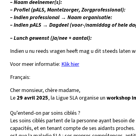
– Naam deelnemer(s):
– Profiel (pALS, Mantelzorger, Zorgprofessional):
– Indien professional → Naam organisatie:
– Indien pALS → Dagdeel (voor-/namiddag of hele da
– Lunch gewenst (ja/nee + aantal):
Indien u nu reeds vragen heeft mag u dit steeds laten w
Voor meer informatie:
Klik hier
Français:
Cher monsieur, chère madame,
Le
29 avril 2025
, la Ligue SLA organise un
workshop int
Qu’entend-on par soins ciblés ?
Les soins ciblés partent de la personne ayant besoin de s
capacités, et en tenant compte de ses aidants proches. 
est que la maladie SLA : ses propres compétences, aptitu