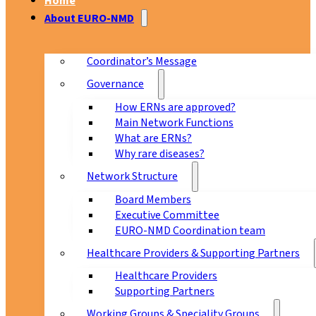
Home
About EURO-NMD
Coordinator’s Message
Governance
How ERNs are approved?
Main Network Functions
What are ERNs?
Why rare diseases?
Network Structure
Board Members
Executive Committee
EURO-NMD Coordination team
Healthcare Providers & Supporting Partners
Healthcare Providers
Supporting Partners
Working Groups & Speciality Groups